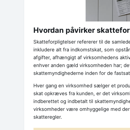
Hvordan påvirker skattefor
Skatteforpligtelser refererer til de samle
inkludere alt fra indkomstskat, som opstå
afgifter, afhængigt af virksomhedens akti
enhver anden gæld virksomheden har; det
skattemyndighederne inden for de fastsatt
Hver gang en virksomhed sælger et produ
skat opkræves fra kunden, er det virksomh
indberettet og indbetalt til skattemyndigh
virksomheder være omhyggelige med dere
skatteregler.