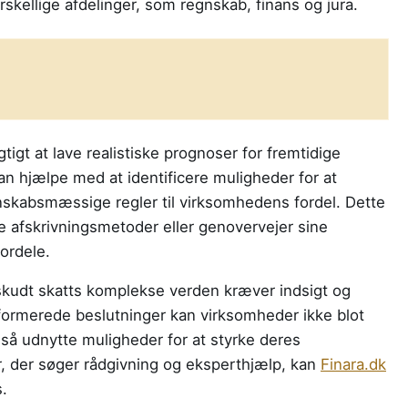
kellige afdelinger, som regnskab, finans og jura.
tigt at lave realistiske prognoser for fremtidige
kan hjælpe med at identificere muligheder for at
nskabsmæssige regler til virksomhedens fordel. Dette
e afskrivningsmetoder eller genovervejer sine
ordele.
dskudt skatts komplekse verden kræver indsigt og
formerede beslutninger kan virksomheder ikke blot
gså udnytte muligheder for at styrke deres
 der søger rådgivning og eksperthjælp, kan
Finara.dk
.