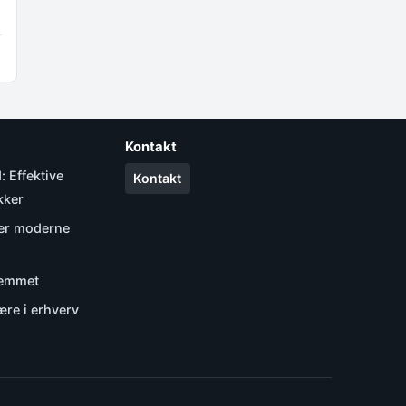
Kontakt
 Effektive
Kontakt
kker
der moderne
hjemmet
re i erhverv