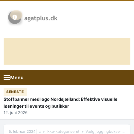
Skip to content
Menu
SENESTE
Stoffbanner med logo Nordsjælland: Effektive visuelle
løsninger til events og butikker
12. juni 2026
5. februar 2024
⌂
Ikke-kategoriseret
Vælg joggingbukser fra Fruit of the Loom