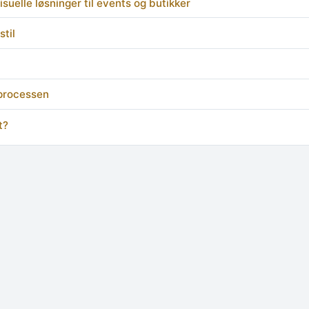
uelle løsninger til events og butikker
stil
 processen
t?