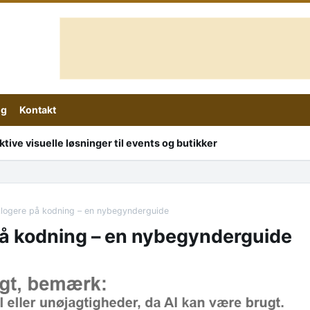
ig
Kontakt
ive visuelle løsninger til events og butikker
klogere på kodning – en nybegynderguide
på kodning – en nybegynderguide