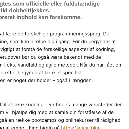
i at lære de forskellige programmeringssprog. Der
line, som kan hjælpe dig i gang. Før du begynder at
gtigt at forstå de forskellige aspekter af kodning,
 Derudover bør du også være bekendt med de
 f.eks. vandfald og agile metoder. Når du har fået en
erefter begynde at lære et specifikt
r, er noget der holder – også i længden.
d til at lære kodning. Der findes mange websteder der
som vil hjælpe dig med at samle din forståelse af de
også en række bootcamps og onlinekurser til rådighed,
g af emnet. Find hjælp på
https://www.blue-