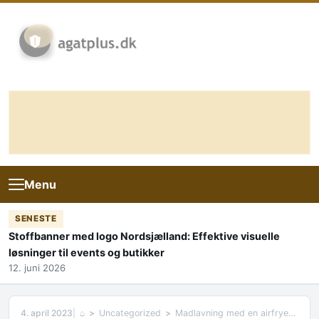
Skip to content
Menu
SENESTE
Stoffbanner med logo Nordsjælland: Effektive visuelle
løsninger til events og butikker
12. juni 2026
4. april 2023
⌂
Uncategorized
Madlavning med en airfryer – Tips og tricks til en sundere livsstil