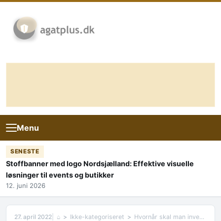
Skip to content
Menu
SENESTE
Stoffbanner med logo Nordsjælland: Effektive visuelle
løsninger til events og butikker
12. juni 2026
27. april 2022
⌂
Ikke-kategoriseret
Hvornår skal man investere i en Ambu-aktie?