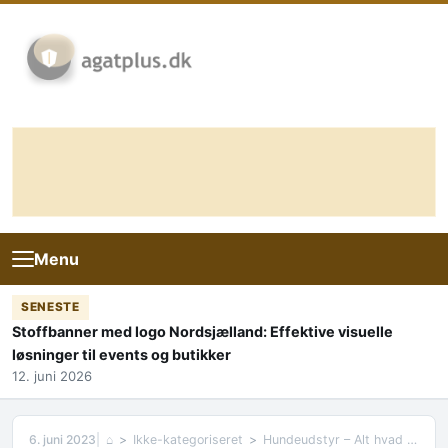
Skip to content
Menu
SENESTE
Stoffbanner med logo Nordsjælland: Effektive visuelle
løsninger til events og butikker
12. juni 2026
6. juni 2023
⌂
Ikke-kategoriseret
Hundeudstyr – Alt hvad du skal vide om udstyr til din hund