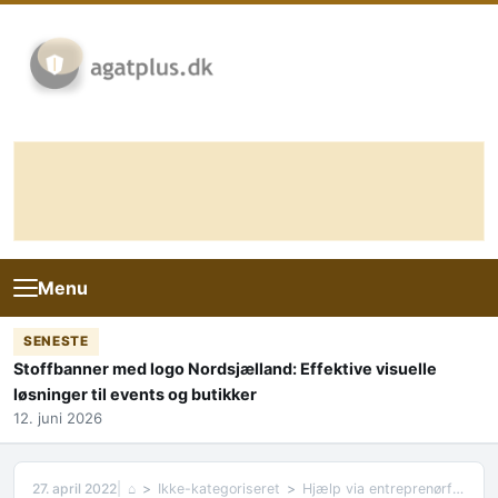
Skip to content
Menu
SENESTE
Stoffbanner med logo Nordsjælland: Effektive visuelle
løsninger til events og butikker
12. juni 2026
27. april 2022
⌂
Ikke-kategoriseret
Hjælp via entreprenørfirma