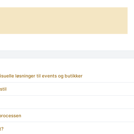
uelle løsninger til events og butikker
stil
 processen
t?