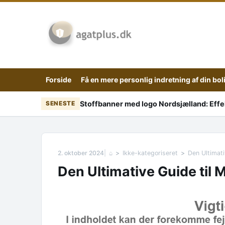
Skip to content
Forside
Få en mere personlig indretning af din bol
Stoffbanner med logo Nordsjælland: Effekt
SENESTE
2. oktober 2024
⌂
Ikke-kategoriseret
Den Ultimat
Den Ultimative Guide til