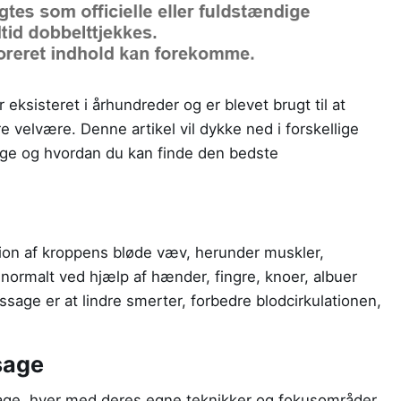
eksisteret i århundreder og er blevet brugt til at
e velvære. Denne artikel vil dykke ned i forskellige
ge og hvordan du kan finde den bedste
ion af kroppens bløde væv, herunder muskler,
normalt ved hjælp af hænder, fingre, knoer, albuer
age er at lindre smerter, forbedre blodcirkulationen,
sage
sage, hver med deres egne teknikker og fokusområder.