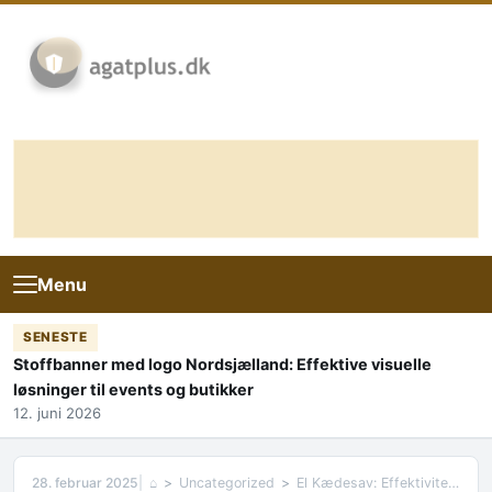
Skip to content
Menu
SENESTE
Stoffbanner med logo Nordsjælland: Effektive visuelle
løsninger til events og butikker
12. juni 2026
28. februar 2025
⌂
Uncategorized
El Kædesav: Effektivitet og Præcision i Dit Havearbejde