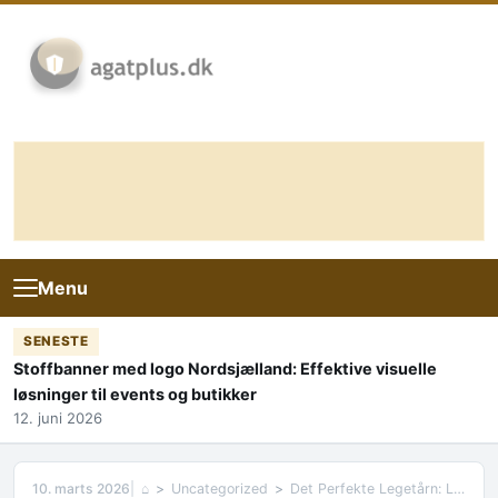
Skip to content
Menu
SENESTE
Stoffbanner med logo Nordsjælland: Effektive visuelle
løsninger til events og butikker
12. juni 2026
10. marts 2026
⌂
Uncategorized
Det Perfekte Legetårn: Leg, Læring og Udenomsaktiviteter