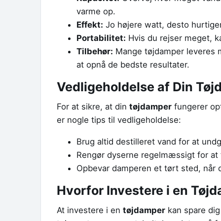
varme op.
Effekt:
Jo højere watt, desto hurtig
Portabilitet:
Hvis du rejser meget, k
Tilbehør:
Mange tøjdamper leveres me
at opnå de bedste resultater.
Vedligeholdelse af Din Tø
For at sikre, at din
tøjdamper
fungerer opt
er nogle tips til vedligeholdelse:
Brug altid destilleret vand for at undg
Rengør dyserne regelmæssigt for at f
Opbevar damperen et tørt sted, når d
Hvorfor Investere i en Tøj
At investere i en
tøjdamper
kan spare dig 