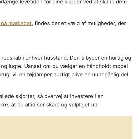
orlænge levetiden for dine klæder ved at skåne dem
 på markedet
, findes der et væld af muligheder, der
t redskab i enhver husstand. Den tilbyder en hurtig og
ker og lugte. Uanset om du vælger en håndholdt model
 brug, vil en tøjdamper hurtigt blive en uundgåelig del
llede skjorter, så overvej at investere i en
sikre, at du altid ser skarp og velplejet ud.