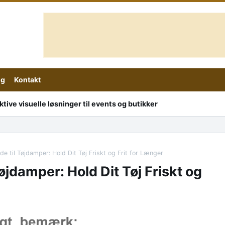
ig
Kontakt
ive visuelle løsninger til events og butikker
de til Tøjdamper: Hold Dit Tøj Friskt og Frit for Længer
øjdamper: Hold Dit Tøj Friskt og