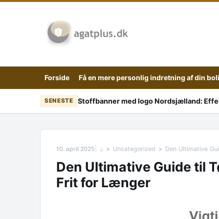
Skip to content
Forside
Få en mere personlig indretning af din bol
Stoffbanner med logo Nordsjælland: Effekt
SENESTE
10. april 2025
⌂
Uncategorized
Den Ultimative Gui
Den Ultimative Guide til T
Frit for Længer