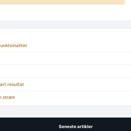
unktionalitet
art resultat
n strøm
Seneste artikler