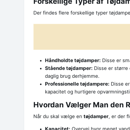
Forskellige Typer af Tøjda
Der findes flere forskellige typer tøjdam
Håndholdte tøjdamper:
Disse er små 
Stående tøjdamper:
Disse er større 
daglig brug derhjemme.
Professionelle tøjdampere:
Disse er
kapacitet og hurtigere opvarmningsti
Hvordan Vælger Man den R
Når du skal vælge en
tøjdamper
, er der f
Kapacitet:
Overvej hvor meget vandb